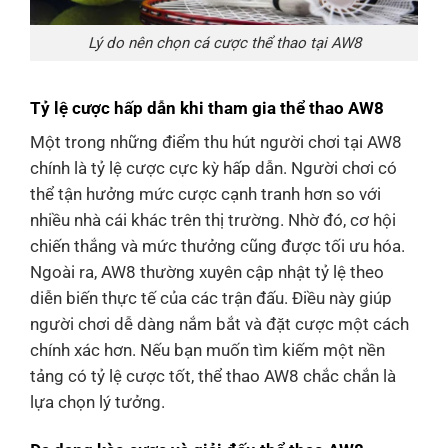
Lý do nên chọn cá cược thể thao tại AW8
Tỷ lệ cược hấp dẫn khi tham gia thể thao AW8
Một trong những điểm thu hút người chơi tại AW8
chính là tỷ lệ cược cực kỳ hấp dẫn. Người chơi có
thể tận hưởng mức cược cạnh tranh hơn so với
nhiều nhà cái khác trên thị trường. Nhờ đó, cơ hội
chiến thắng và mức thưởng cũng được tối ưu hóa.
Ngoài ra, AW8 thường xuyên cập nhật tỷ lệ theo
diễn biến thực tế của các trận đấu. Điều này giúp
người chơi dễ dàng nắm bắt và đặt cược một cách
chính xác hơn. Nếu bạn muốn tìm kiếm một nền
tảng có tỷ lệ cược tốt, thể thao AW8 chắc chắn là
lựa chọn lý tưởng.