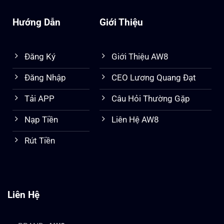
Hướng Dẫn
Giới Thiệu
Đăng Ký
Giới Thiệu AW8
Đăng Nhập
CEO Lương Quang Đạt
Tải APP
Câu Hỏi Thường Gặp
Nạp Tiền
Liên Hệ AW8
Rút Tiền
Liên Hệ