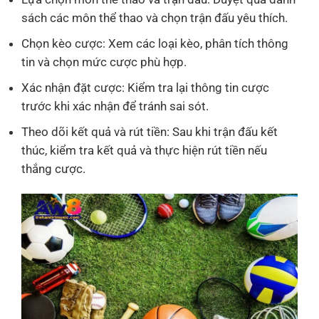
sách các môn thể thao và chọn trận đấu yêu thích.
Chọn kèo cược: Xem các loại kèo, phân tích thông
tin và chọn mức cược phù hợp.
Xác nhận đặt cược: Kiểm tra lại thông tin cược
trước khi xác nhận để tránh sai sót.
Theo dõi kết quả và rút tiền: Sau khi trận đấu kết
thúc, kiểm tra kết quả và thực hiện rút tiền nếu
thắng cược.