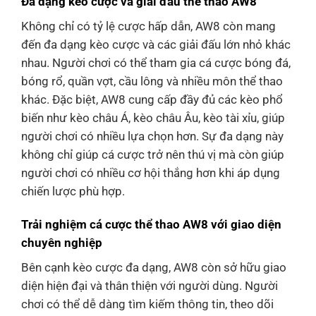
Đa dạng kèo cược và giải đấu thể thao AW8
Không chỉ có tỷ lệ cược hấp dẫn, AW8 còn mang
đến đa dạng kèo cược và các giải đấu lớn nhỏ khác
nhau. Người chơi có thể tham gia cá cược bóng đá,
bóng rổ, quần vợt, cầu lông và nhiều môn thể thao
khác. Đặc biệt, AW8 cung cấp đầy đủ các kèo phổ
biến như kèo châu Á, kèo châu Âu, kèo tài xỉu, giúp
người chơi có nhiều lựa chọn hơn. Sự đa dạng này
không chỉ giúp cá cược trở nên thú vị mà còn giúp
người chơi có nhiều cơ hội thắng hơn khi áp dụng
chiến lược phù hợp.
Trải nghiệm cá cược thể thao AW8 với giao diện
chuyên nghiệp
Bên cạnh kèo cược đa dạng, AW8 còn sở hữu giao
diện hiện đại và thân thiện với người dùng. Người
chơi có thể dễ dàng tìm kiếm thông tin, theo dõi