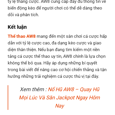
tỷ lệ thắng cược. AW8 cung cấp đầy đủ thông tin về
biến động kèo để người chơi có thể dễ dàng theo
dõi và phân tích.
Kết luận
Thể thao AW8
mang đến một sân chơi cá cược hấp
dẫn với tỷ lệ cược cao, đa dạng kèo cược và giao
diện thân thiện. Nếu bạn đang tìm kiếm một nền
tảng cá cược thể thao uy tín, AW8 chính là lựa chọn
không thể bỏ qua. Hãy áp dụng những bí quyết
trong bài viết để nâng cao cơ hội chiến thắng và tận
hưởng những trải nghiệm cá cược thú vị tại đây.
Xem thêm :
Nổ Hũ AW8 – Quay Hũ
Mọi Lúc Và Săn Jackpot Ngay Hôm
Nay