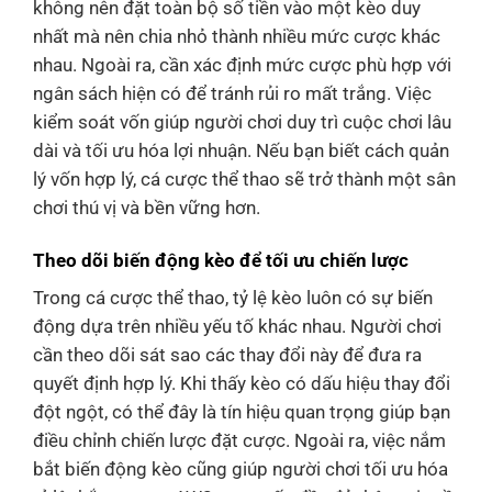
không nên đặt toàn bộ số tiền vào một kèo duy
nhất mà nên chia nhỏ thành nhiều mức cược khác
nhau. Ngoài ra, cần xác định mức cược phù hợp với
ngân sách hiện có để tránh rủi ro mất trắng. Việc
kiểm soát vốn giúp người chơi duy trì cuộc chơi lâu
dài và tối ưu hóa lợi nhuận. Nếu bạn biết cách quản
lý vốn hợp lý, cá cược thể thao sẽ trở thành một sân
chơi thú vị và bền vững hơn.
Theo dõi biến động kèo để tối ưu chiến lược
Trong cá cược thể thao, tỷ lệ kèo luôn có sự biến
động dựa trên nhiều yếu tố khác nhau. Người chơi
cần theo dõi sát sao các thay đổi này để đưa ra
quyết định hợp lý. Khi thấy kèo có dấu hiệu thay đổi
đột ngột, có thể đây là tín hiệu quan trọng giúp bạn
điều chỉnh chiến lược đặt cược. Ngoài ra, việc nắm
bắt biến động kèo cũng giúp người chơi tối ưu hóa